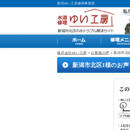
新潟ゆい工房修理事業部
株式会社ゆい工房
»
お客様の声
»
新潟市北
新潟市北区I様のお