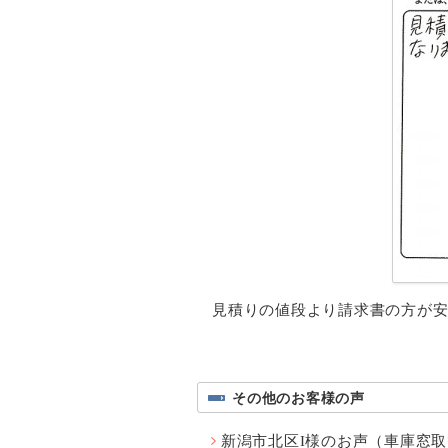
見積りの値段より請求書の方が
その他のお客様の声
新潟市北区I様のお声（車庫窓