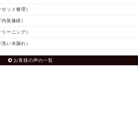
ーゼット修理）
グ内装修繕）
クリーニング）
手洗い水漏れ）
お客様の声の一覧