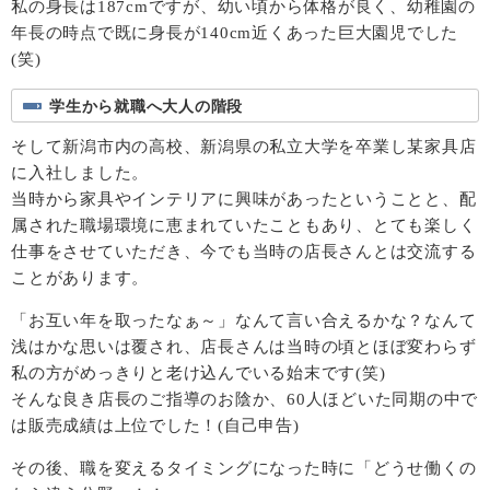
私の身長は187cmですが、幼い頃から体格が良く、幼稚園の
年長の時点で既に身長が140cm近くあった巨大園児でした
(笑)
学生から就職へ大人の階段
そして新潟市内の高校、新潟県の私立大学を卒業し某家具店
に入社しました。
当時から家具やインテリアに興味があったということと、配
属された職場環境に恵まれていたこともあり、とても楽しく
仕事をさせていただき、今でも当時の店長さんとは交流する
ことがあります。
「お互い年を取ったなぁ～」なんて言い合えるかな？なんて
浅はかな思いは覆され、店長さんは当時の頃とほぼ変わらず
私の方がめっきりと老け込んでいる始末です(笑)
そんな良き店長のご指導のお陰か、60人ほどいた同期の中で
は販売成績は上位でした！(自己申告)
その後、職を変えるタイミングになった時に「どうせ働くの