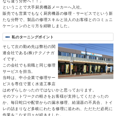
なら違う分野へ！！」
ということで大手厨房機器メーカーへ入社。
販売でも営業でもなく厨房機器の修理・サービスでという新
たな分野で、製品の修理スキルと法人のお客様とのコミュニ
ケーションのとり方を経験しました。
私のターニングポイント
そして次の勤め先は弊社の関
連会社である(株)テクノナガ
イです。
この会社でも前職と同じ修理
サービスを担当。
当時は、中小企業で修理サー
ビスを専任で置く水道工事店
はめずらしかったのではないかと思っております。
そのフットワークの軽さをお客様が支持してくださったの
か、毎日蛇口や配管からの漏水修理、給湯器の不具合、トイ
レの詰まりなど多岐にわたる修理に追われ、ただただ必死に
作業をこなす日々が続きました。