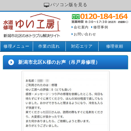
パソコン版を見る
会社案内
修理事例
お問い合わせ
修理メニュー
作業の流れ
対応エリア
修理依頼
新潟市北区K様のお声（吊戸扉修理）