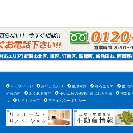
トップページ
お問い合わせ
修理依頼
対応エリア
修理の
客様の声
よくある質問
ゆい工房の修理が選ばれる理由
神対応
つ
サイトマップ
プライバシーポリシー