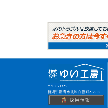
〒950-3325
新潟県新潟市北区白新町2-2-15