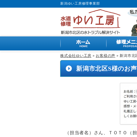
新潟ゆい工房修理事業部
株式会社ゆい工房
»
お客様の声
»
新潟市北
新潟市北区S様のお
（担当者名）さん、ＴＯＴＯ（