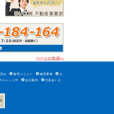
ページの先頭へ
流れ
修理メニュー
修理事例
お
チャレンジ中
会社案内
代表あいさ