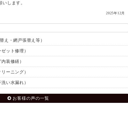
願いします。
2025年12月
取替え・網戸張替え等）
ーゼット修理）
グ内装修繕）
クリーニング）
手洗い水漏れ）
お客様の声の一覧