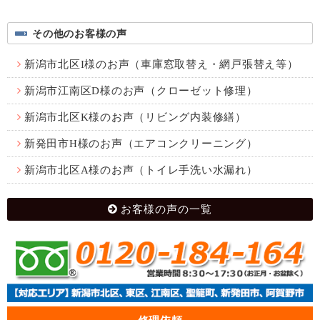
その他のお客様の声
新潟市北区I様のお声（車庫窓取替え・網戸張替え等）
新潟市江南区D様のお声（クローゼット修理）
新潟市北区K様のお声（リビング内装修繕）
新発田市H様のお声（エアコンクリーニング）
新潟市北区A様のお声（トイレ手洗い水漏れ）
お客様の声の一覧