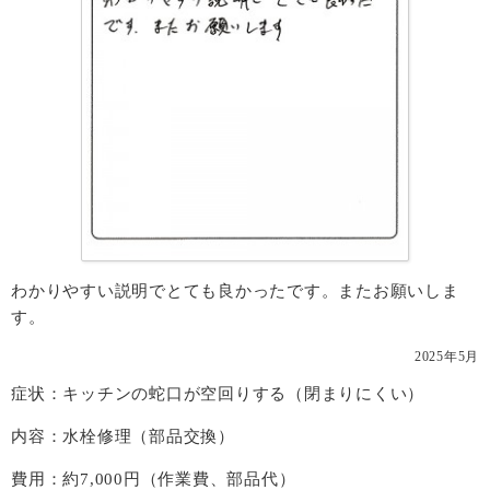
わかりやすい説明でとても良かったです。またお願いしま
す。
2025年5月
症状：キッチンの蛇口が空回りする（閉まりにくい）
内容：水栓修理（部品交換）
費用：約7,000円（作業費、部品代）