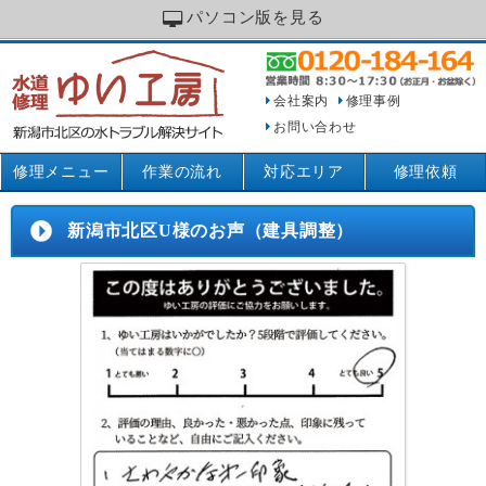
パソコン版を見る
会社案内
修理事例
お問い合わせ
修理メニュー
作業の流れ
対応エリア
修理依頼
新潟市北区U様のお声（建具調整）