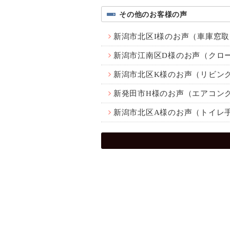
その他のお客様の声
新潟市北区I様のお声（車庫窓
新潟市江南区D様のお声（クロ
新潟市北区K様のお声（リビン
新発田市H様のお声（エアコン
新潟市北区A様のお声（トイレ