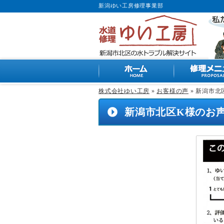
新潟ゆい工房修理事業部
株式会社ゆい工房
»
お客様の声
»
新潟市北
新潟市北区K様のお