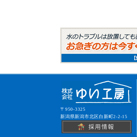
〒950-3325
新潟県新潟市北区白新町2-2-15