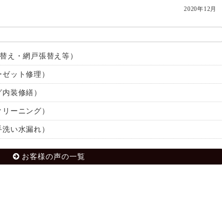
2020年12月
取替え・網戸張替え等）
ーゼット修理）
グ内装修繕）
クリーニング）
手洗い水漏れ）
お客様の声の一覧