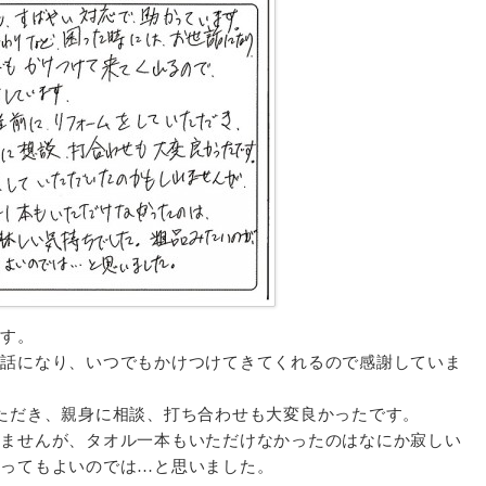
ます。
世話になり、いつでもかけつけてきてくれるので感謝していま
ただき、親身に相談、打ち合わせも大変良かったです。
れませんが、タオル一本もいただけなかったのはなにか寂しい
あってもよいのでは…と思いました。