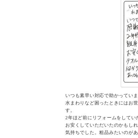
いつも素早い対応で助かってい
水まわりなど困ったときにはお
す。
2年ほど前にリフォームをしてい
お安くしていただいたのかもし
気持ちでした。粗品みたいのが