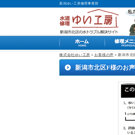
新潟ゆい工房修理事業部
株式会社ゆい工房
»
お客様の声
»
新潟市北
新潟市北区F様のお