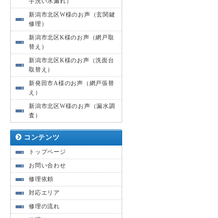
手洗い水漏れ）
新潟市北区W様のお声（玄関鍵
修理）
新潟市北区K様のお声（網戸取
替え）
新潟市北区K様のお声（洗面台
取替え）
新発田市A様のお声（網戸張替
え）
新潟市北区W様のお声（漏水調
査）
コンテンツ
トップページ
お問い合わせ
修理依頼
対応エリア
修理の流れ